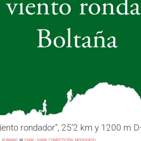
viento rondador”, 25’2 km y 1200 m D
L RUNNING
IN
25KM - 50KM
,
COMPETICIÓN
,
MODERADO