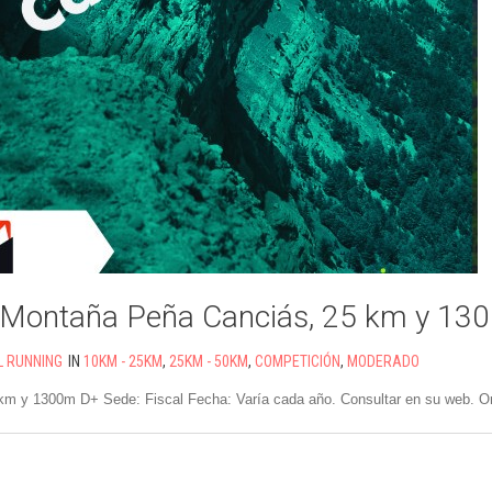
 Montaña Peña Canciás, 25 km y 13
L RUNNING
IN
10KM - 25KM
,
25KM - 50KM
,
COMPETICIÓN
,
MODERADO
 km y 1300m D+ Sede: Fiscal Fecha: Varía cada año. Consultar en su web. Or