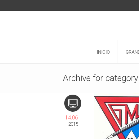
INICIO
GRAND
Archive for categor
14.06
2015