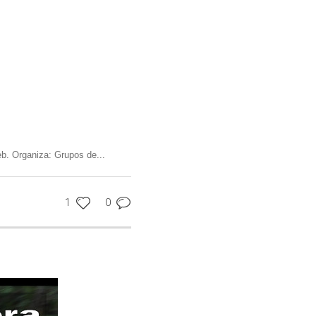
b. Organiza: Grupos de...
1
0