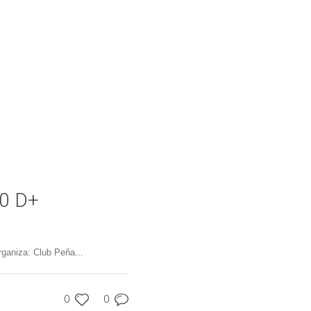
00 D+
ganiza: Club Peña...
0
0