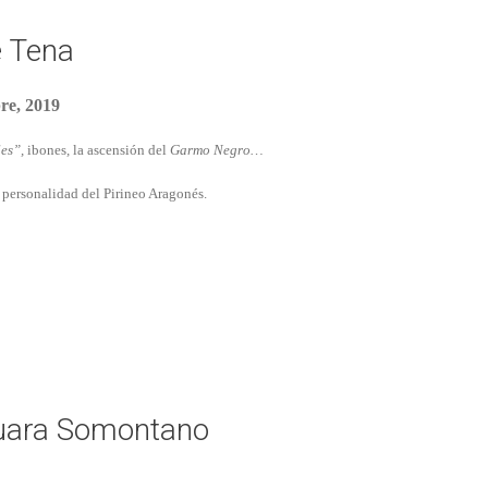
e Tena
re, 2019
les”,
ibones
,
la ascensión del
Garmo Negro…
 personalidad del Pirineo Aragonés.
 Guara Somontano