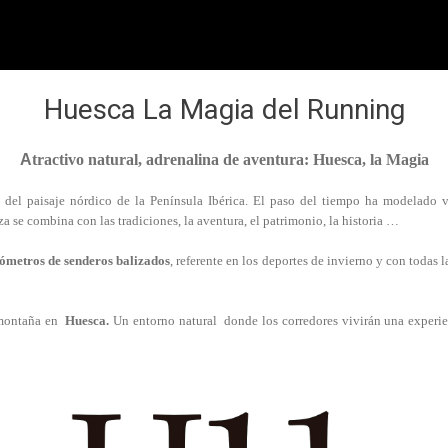
Huesca La Magia del Running
A
tractivo natural, adrenalina de aventura: Huesca, la Magia
 del paisaje nórdico de la Península Ibérica. El paso del tiempo ha modelado val
a se combina con las tradiciones, la aventura, el patrimonio, la historia …
ómetros de senderos balizados
, referente en los deportes de invierno y con todas
e montaña en
Huesca.
Un entorno natural donde los corredores vivirán una experie