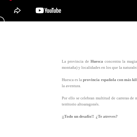
La provincia de
Huesca
concentra la magia
montaña) y localidades en los que la naturalez
Huesca es la
provincia española con más kil
la aventura.
Por ello se celebran multitud de carreras d
territorio altoaragonés.
¡¡Todo un desafío!! ¿Te atreves?