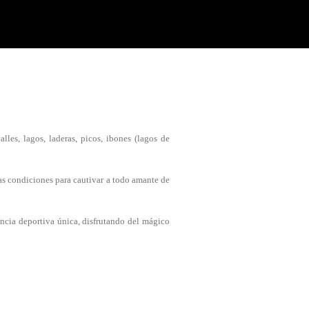
les, lagos, laderas, picos, ibones (lagos de
 las condiciones para cautivar a todo amante de
ncia deportiva única, disfrutando del mágico