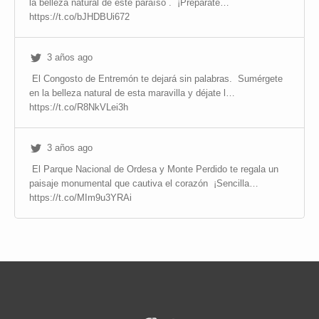
la belleza natural de este paraíso .
¡Prepárate…
https://t.co/bJHDBUi672
3 años ago
El Congosto de Entremón te dejará sin palabras.
Sumérgete
en la belleza natural de esta maravilla y déjate l…
https://t.co/R8NkVLei3h
3 años ago
El Parque Nacional de Ordesa y Monte Perdido te regala un
paisaje monumental que cautiva el corazón
¡Sencilla…
https://t.co/MIm9u3YRAi