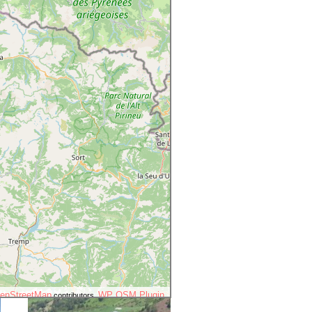
enStreetMap
WP OSM Plugin
contributors.