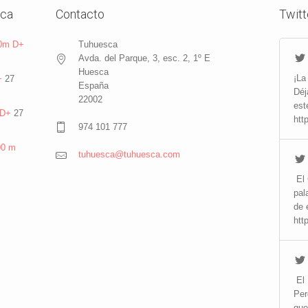
sca
Contacto
Twitt
20m D+
Tuhuesca
Avda. del Parque, 3, esc. 2, 1º E
Huesca
¡La
+
27
España
Déj
22002
est
 D+
27
htt
974 101 777
00 m
tuhuesca@tuhuesca.com
El 
pal
de 
htt
El 
Per
que