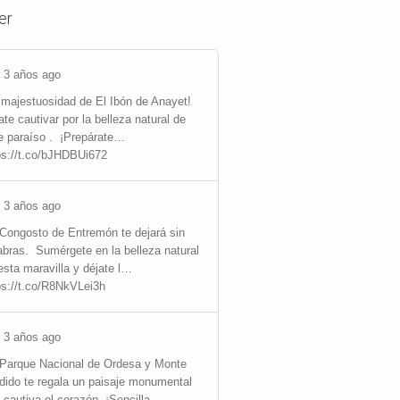
er
3 años ago
 majestuosidad de El Ibón de Anayet!
ate cautivar por la belleza natural de
e paraíso .
¡Prepárate…
ps://t.co/bJHDBUi672
3 años ago
Congosto de Entremón te dejará sin
abras.
Sumérgete en la belleza natural
esta maravilla y déjate l…
ps://t.co/R8NkVLei3h
3 años ago
Parque Nacional de Ordesa y Monte
dido te regala un paisaje monumental
 cautiva el corazón
¡Sencilla…