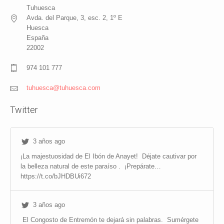
Tuhuesca
Avda. del Parque, 3, esc. 2, 1º E
Huesca
España
22002
974 101 777
tuhuesca@tuhuesca.com
Twitter
3 años ago
¡La majestuosidad de El Ibón de Anayet!
Déjate cautivar por
la belleza natural de este paraíso .
¡Prepárate…
https://t.co/bJHDBUi672
3 años ago
El Congosto de Entremón te dejará sin palabras.
Sumérgete