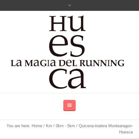
You are here:
Home
/
Km
/
0km - 5km
/
Quicena-trialera Montearagon-
Huesca