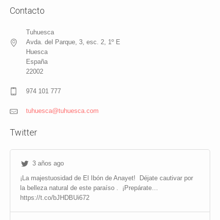
Contacto
Tuhuesca
Avda. del Parque, 3, esc. 2, 1º E
Huesca
España
22002
974 101 777
tuhuesca@tuhuesca.com
Twitter
3 años ago
¡La majestuosidad de El Ibón de Anayet!
Déjate cautivar por
la belleza natural de este paraíso .
¡Prepárate…
https://t.co/bJHDBUi672