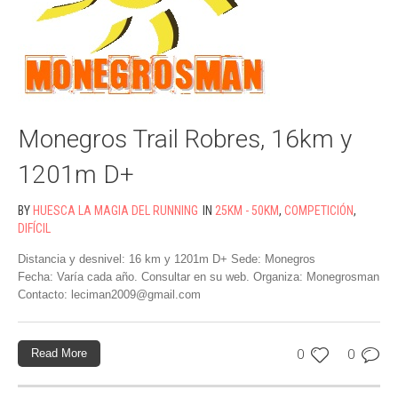
Monegros Trail Robres, 16km y
1201m D+
BY
HUESCA LA MAGIA DEL RUNNING
IN
25KM - 50KM
,
COMPETICIÓN
,
DIFÍCIL
Distancia y desnivel: 16 km y 1201m D+ Sede: Monegros
Fecha: Varía cada año. Consultar en su web. Organiza: Monegrosman
Contacto: leciman2009@gmail.com
Read More
0
0