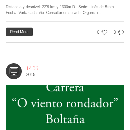
Distancia y desnivel: 22’9 km y 1300m D+ Sede: Linás de Broto
Fecha: Varía cada año. Consultar en su web. Organiza:...
Read More
0
0
14.06
2015