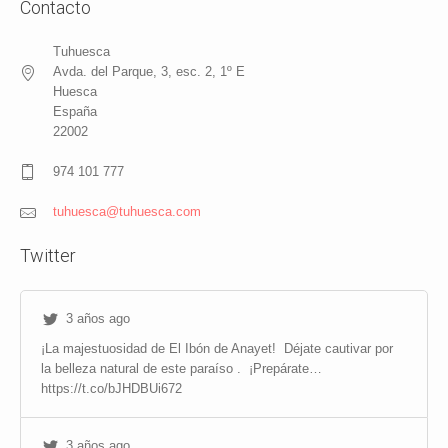
Contacto
Tuhuesca
Avda. del Parque, 3, esc. 2, 1º E
Huesca
España
22002
974 101 777
tuhuesca@tuhuesca.com
Twitter
3 años ago
¡La majestuosidad de El Ibón de Anayet!
Déjate cautivar por
la belleza natural de este paraíso .
¡Prepárate…
https://t.co/bJHDBUi672
3 años ago