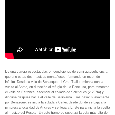
Es una carrera espectacular, en condiciones de semi-autosuficiencia,
que une estos dos macizos montañosos, formando un recorrido
infinito. Desde la villa de Benasque, el Gran Trail comienza con la
vuelta al Aneto, en dirección al refugio de La Renclusa, para remontar
el valle de Barrancs, ascender al collado de Salenques (2.797m) y
dirigirse después hacia el valle de Ballibierna. Tras pasar nuevamente
por Benasque, se inicia la subida a Cerler, desde donde se baja a la
pintoresca localidad de Anciles y se llega a Eriste para iniciar la vuelta
al macizo del Posets. En este tramo se superará la cota más alta de