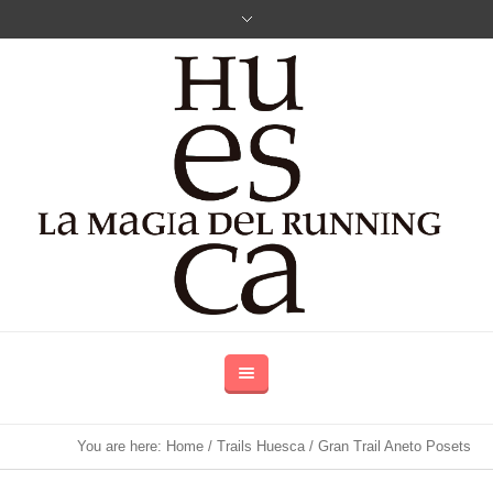
You are here:
Home
/
Trails Huesca
/
Gran Trail Aneto Posets